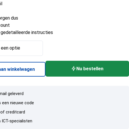
il
orgen dus
count
 gedetailleerde instructies
Nu bestellen
aan winkelwagen
mail geleverd
rs een nieuwe code
 of creditcard
 ICT-specialisten