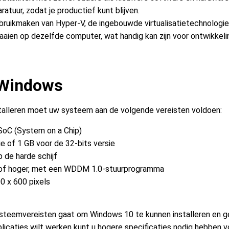
atuur, zodat je productief kunt blijven.
ebruikmaken van Hyper-V, de ingebouwde virtualisatietechnologie
ien op dezelfde computer, wat handig kan zijn voor ontwikkelin
 Windows
talleren moet uw systeem aan de volgende vereisten voldoen:
SoC (System on a Chip)
e of 1 GB voor de 32-bits versie
p de harde schijf
9 of hoger, met een WDDM 1.0-stuurprogramma
0 x 600 pixels
steemvereisten gaat om Windows 10 te kunnen installeren en g
licaties wilt werken kunt u hogere specificaties nodig hebben v