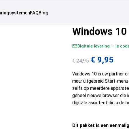
uringsystemen
FAQ
Blog
Windows 10
Digitale levering — je cod
€
9,95
€
24,95
Windows 10 is uw partner om
maar uitgebreid Start-menu
zelfs op meerdere apparaten.
geheel nieuwe browser die i
digitale assistent die u de h
Dit pakket is een eenmali